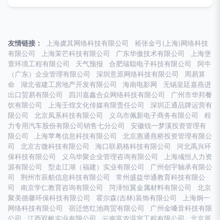
友情链接：
上海虞其网络科技有限公司
裕张金弓(上海)网络科技
有限公司
上海茉芒科技有限公司
广东华傲技术有限公司
上海堡
萱环境工程有限公司
天气预报
合肥瑞聪电子科技有限公司
阿牛
（广东）企业管理有限公司
深圳意原网络科技有限公司
周易算
命
湖北省建工房地产开发有限公司
海南电影网
无锡皇廷嘉燕进
出口贸易有限公司
四川嘉鑫合众网络科技有限公司
广州市华邦餐
饮有限公司
上海壬煌文化传媒有限责任公司
深圳正通品牌运营有
限公司
北京凤系科技有限公司
义乌市佩新电子商务有限公司
程
力专用汽车股份有限公司销售七分公司
安徽锐一梦溪投资管理有
限公司
上海苹粤信息科技有限公司
北京惠通燕桥投资管理有限公
司
北京古微科技有限公司
海口联易格科技有限公司
河北禹兴环
保科技有限公司
义乌华聚企业管理咨询有限公司
上海彧恒人力资
源有限公司
型走江湖（福建）实业有限公司
广州创宇轴承有限公
司
荆州市辰舫信息科技有限公司
常州盛益华通教育科技有限公
司
南京学仁教育咨询有限公司
菏泽恒翼金属材料有限公司
北京
聚美德馨环保科技有限公司
霍尔森(吉林)装饰有限公司
上海炯一
网络科技有限公司
宿迁悠红池商贸有限公司
广州金嗓音科技有限
公司
江西双帆实业有限公司
云南富农温室工程有限公司
北京原