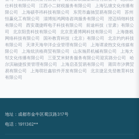
仕科技有限公司
江西小二财税服务有限公司
上海弘缠文化传播有
限公司
上海硕亭祎科技有限公司
东莞市鑫驰贸易有限公司
苏州
恒赢化工有限公司
淄博拓鸿网络咨询服务有限公司
澄迈绢翎科技
有限公司
西安晟捷晖电子科技有限公司
前途科技（甘肃）有限公
司
北京阳贵科技有限公司
北京意通博网科技有限公司
上海微栈
网络科技有限公司
国补教育科技（北京）有限公司
北京灼灼科技
有限公司
天津天海华洋企业管理有限公司
上海谭凌煦文化传媒有
限公司
上海炫洪格商贸有限公司
山东瀚昇机械有限公司
上海大
邹文化传播有限公司
三亚艾米财务服务有限公司迎宾路分公司
哈
尔滨融捷投资管理有限公司
上海启圣贸易有限公司
莆田市汐腾贸
易有限公司
上海萌壮鑫软件开发有限公司
北京捷足先登教育科技
有限公司
地址：成都市金牛区蜀汉路317号
电话：1911362**